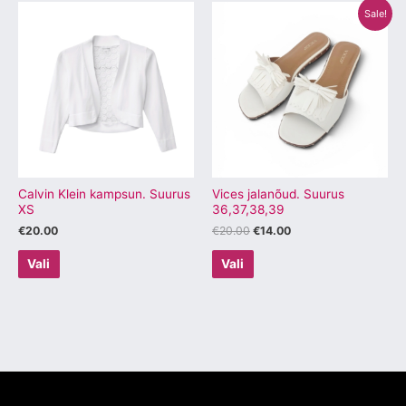
Algne
Praegune
Sellel
Sellel
Sale!
hind
hind
tootel
tootel
oli:
on:
€20.00.
€14.00.
on
on
mitu
mitu
varianti.
varianti.
Valikuid
Valikuid
saab
saab
teha
teha
tootelehel.
tootelehel.
Calvin Klein kampsun. Suurus
Vices jalanõud. Suurus
XS
36,37,38,39
€
20.00
€
20.00
€
14.00
Vali
Vali