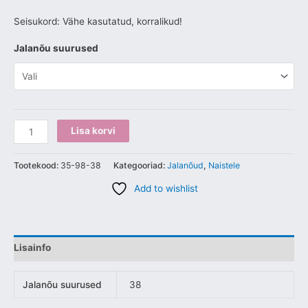
Seisukord: Vähe kasutatud, korralikud!
Jalanõu suurused
Lisa korvi
Tootekood:
35-98-38
Kategooriad:
Jalanõud
,
Naistele
Add to wishlist
Lisainfo
Jalanõu suurused
38