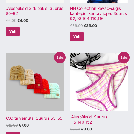
teha
teha
tootelehel.
tootelehel.
.Aluspüksid 3 tk pakis. Suurus
NH Collection kevad-sügis
80-92
kahtepidi kantav jope. Suurus
92,98,104,110,116
€
6.00
€
4.00
€
39.00
€
25.00
Vali
Vali
Algne
Praegune
Algne
Praegune
Sellel
Sellel
Sale!
Sale!
hind
hind
hind
hind
tootel
tootel
oli:
on:
oli:
on:
€12.00.
€7.00.
€5.00.
€3.00.
on
on
mitu
mitu
varianti.
varianti.
Valikuid
Valikuid
saab
saab
teha
teha
tootelehel.
tootelehel.
.Aluspüksid. Suurus
C.C talvemüts. Suurus 53-55
116,140,152
€
12.00
€
7.00
€
5.00
€
3.00