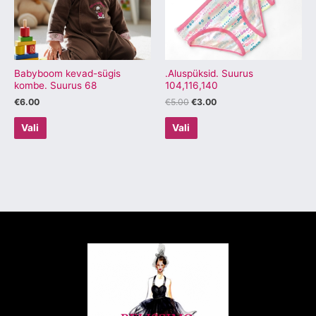
varianti.
varianti.
Valikuid
Valikuid
saab
saab
teha
teha
tootelehel.
tootelehel.
Babyboom kevad-sügis
.Aluspüksid. Suurus
kombe. Suurus 68
104,116,140
€
6.00
€
5.00
€
3.00
Vali
Vali