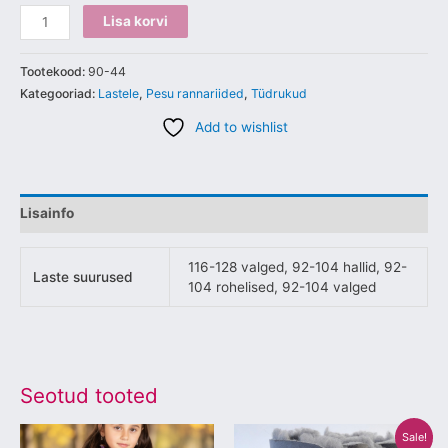
Lisa korvi
Tootekood:
90-44
Kategooriad:
Lastele
,
Pesu rannariided
,
Tüdrukud
Add to wishlist
Lisainfo
116-128 valged, 92-104 hallid, 92-
Laste suurused
104 rohelised, 92-104 valged
Seotud tooted
Algne
Praegune
Sellel
Sellel
Sale!
hind
hind