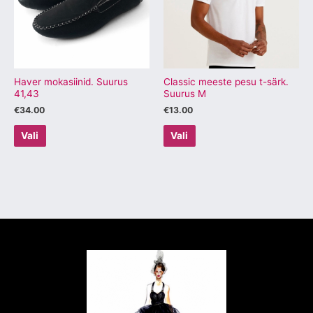
varianti.
varianti.
Valikuid
Valikuid
saab
saab
teha
teha
tootelehel.
tootelehel.
Haver mokasiinid. Suurus
Classic meeste pesu t-särk.
41,43
Suurus M
€
34.00
€
13.00
Vali
Vali