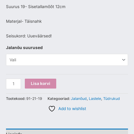
Suurus 19- Sisetallamõõt 12cm
Materjal- Täisnahk
Seisukord: Uueväärsed!
Jalanõu suurused
Lisa korvi
Tootekood:
91-21-19
Kategooriad:
Jalanõud
,
Lastele
,
Tüdrukud
Add to wishlist