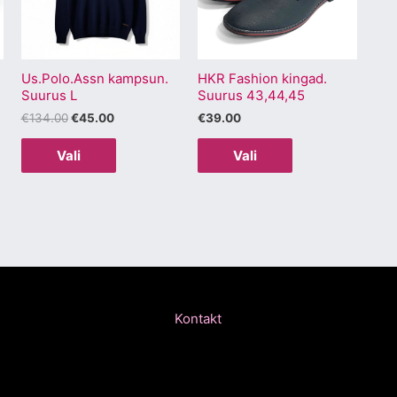
varianti.
varianti.
Valikuid
Valikuid
saab
saab
Us.Polo.Assn kampsun.
HKR Fashion kingad.
teha
teha
Suurus L
Suurus 43,44,45
.
tootelehel.
tootelehel.
€
134.00
€
45.00
€
39.00
Vali
Vali
Kontakt