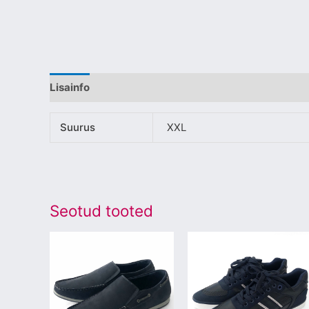
Lisainfo
Suurus
XXL
Seotud tooted
Sellel
Sellel
tootel
tootel
on
on
mitu
mitu