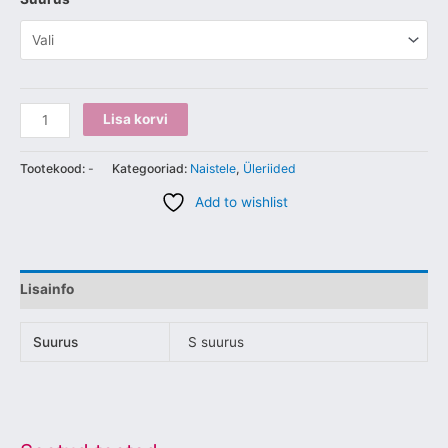
Lisa korvi
Tootekood:
-
Kategooriad:
Naistele
,
Üleriided
Add to wishlist
Lisainfo
Suurus
S suurus