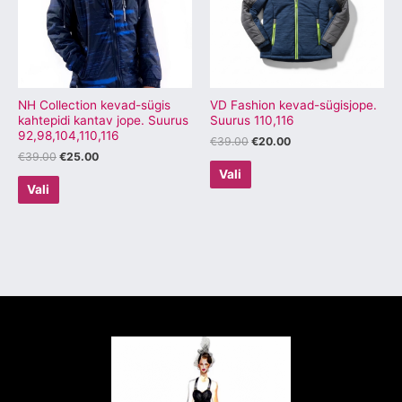
varianti.
varianti.
Valikuid
Valikuid
saab
saab
teha
teha
tootelehel.
tootelehel.
NH Collection kevad-sügis
VD Fashion kevad-sügisjope.
kahtepidi kantav jope. Suurus
Suurus 110,116
92,98,104,110,116
€
39.00
€
20.00
€
39.00
€
25.00
Vali
Vali