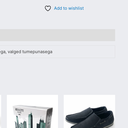
Add to wishlist
sega, valged tumepunasega
Sellel
Sellel
tootel
tootel
on
on
mitu
mitu