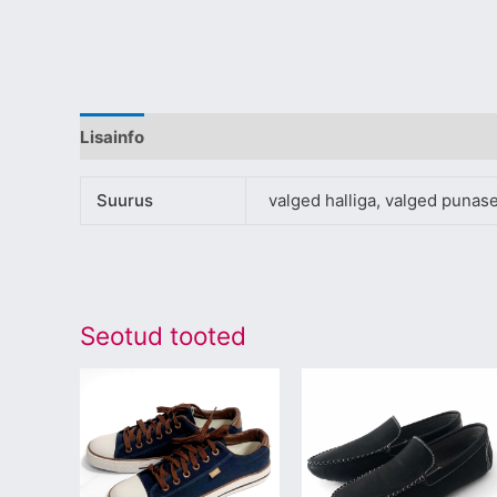
Lisainfo
Suurus
valged halliga, valged puna
Seotud tooted
Sellel
Sellel
tootel
tootel
on
on
mitu
mitu