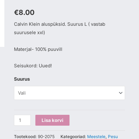
kogus
€
8.00
Calvin Klein aluspüksid. Suurus L ( vastab
suurusele xxl)
Materjal- 100% puuvill
Seisukord: Uued!
Suurus
Lisa korvi
Tootekood:
90-2075
Kategooriad:
Meestele
,
Pesu