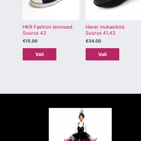
varianti.
varianti.
Valikuid
Valikuid
saab
saab
HKR Fashion tennised.
Haver mokasiinid.
teha
teha
Suurus 43
Suurus 41,43
tootelehel.
tootelehel
€
15.00
€
34.00
Vali
Vali