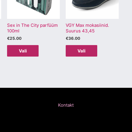
varianti.
varianti.
Valikuid
Valikuid
saab
saab
Sex in The City parfüüm
VGY Max mokasiinid.
teha
teha
100ml
Suurus 43,45
.
tootelehel.
tootelehel.
€
25.00
€
36.00
Vali
Vali
Kontakt