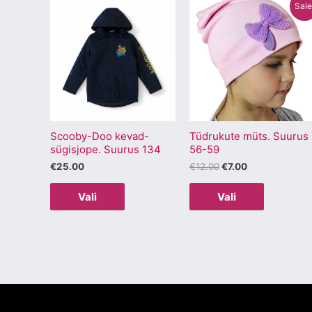
Algne
Praegune
Sellel
Sellel
Sale
hind
hind
tootel
tootel
oli:
on:
€12.00.
€7.00.
on
on
mitu
mitu
varianti.
varianti.
Valikuid
Valikuid
saab
saab
Scooby-Doo kevad-
Tüdrukute müts. Suurus
teha
teha
sügisjope. Suurus 134
56-59
tootelehel.
tootelehel
€
25.00
€
12.00
€
7.00
Vali
Vali