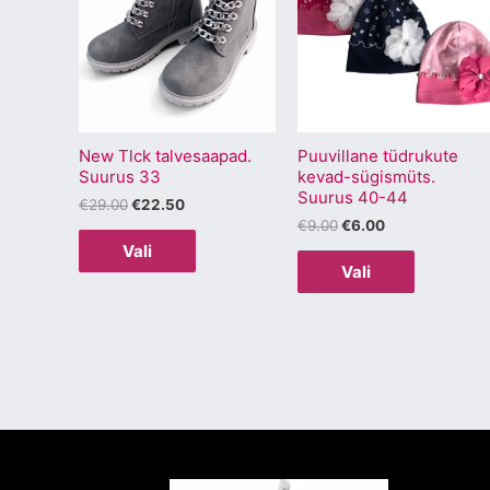
on
on
mitu
mitu
varianti.
varianti.
Valikuid
Valikuid
saab
saab
New Tlck talvesaapad.
Puuvillane tüdrukute
teha
teha
Suurus 33
kevad-sügismüts.
tootelehel.
tootelehel
Suurus 40-44
€
29.00
€
22.50
€
9.00
€
6.00
Vali
Vali