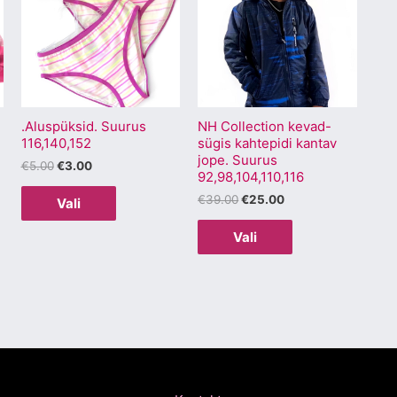
on
on
mitu
mitu
varianti.
varianti.
Valikuid
Valikuid
saab
saab
.Aluspüksid. Suurus
NH Collection kevad-
teha
teha
116,140,152
sügis kahtepidi kantav
.
tootelehel.
tootelehel.
jope. Suurus
€
5.00
€
3.00
92,98,104,110,116
€
39.00
€
25.00
Vali
Vali