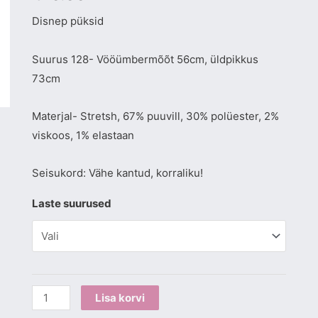
Disnep püksid
Suurus 128- Vööümbermõõt 56cm, üldpikkus
73cm
Materjal- Stretsh, 67% puuvill, 30% polüester, 2%
viskoos, 1% elastaan
Seisukord: Vähe kantud, korraliku!
Laste suurused
Lisa korvi