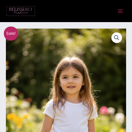
Skip
Main
to
Menu
content
Disnep
Algne
Praegune
Sale!
tüllseelik.
hind
hind
Suurus
110
oli:
on:
kogus
€29.00.
€14.00.