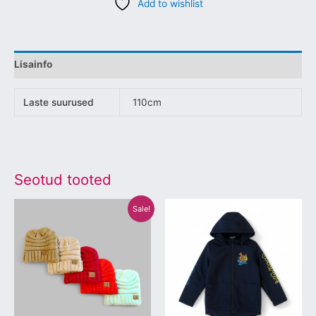
Add to wishlist
Lisainfo
Laste suurused
110cm
Seotud tooted
Algne
Praegune
Sellel
Sellel
Sale!
hind
hind
tootel
tootel
oli:
on:
€12.00.
€7.00.
on
on
mitu
mitu
varianti.
varianti.
Valikuid
Valikuid
saab
saab