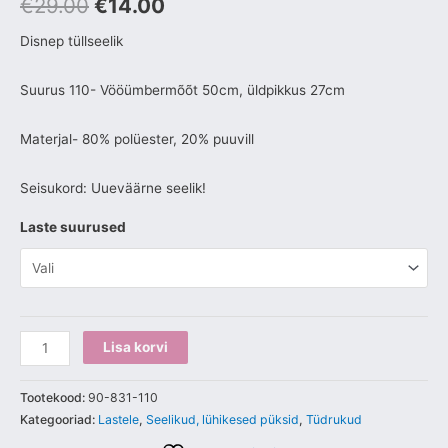
€
29.00
€
14.00
Disnep tüllseelik
Suurus 110- Vööümbermõõt 50cm, üldpikkus 27cm
Materjal- 80% polüester, 20% puuvill
Seisukord: Uueväärne seelik!
Laste suurused
Lisa korvi
Tootekood:
90-831-110
Kategooriad:
Lastele
,
Seelikud, lühikesed püksid
,
Tüdrukud