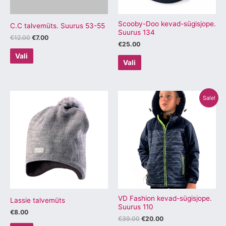
teha
teha
tootelehel.
tootelehel.
Scooby-Doo kevad-sügisjope.
C.C talvemüts. Suurus 53-55
Suurus 134
€
12.00
€
7.00
€
25.00
Vali
Vali
Algne
Praegune
Sellel
Sellel
Sale!
hind
hind
tootel
tootel
oli:
on:
€39.00.
€20.00.
on
on
mitu
mitu
varianti.
varianti.
Valikuid
Valikuid
saab
saab
teha
teha
tootelehel.
tootelehel.
VD Fashion kevad-sügisjope.
Lassie talvemüts
Suurus 110
€
8.00
€
39.00
€
20.00