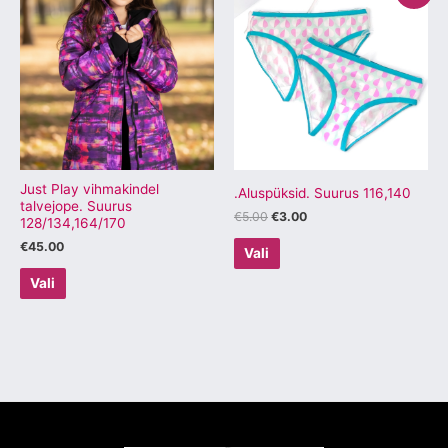
tootel
tootel
oli:
on:
€5.00.
€3.00.
on
on
mitu
mitu
varianti.
varianti.
Valikuid
Valikuid
saab
saab
teha
teha
tootelehel.
tootelehel.
Just Play vihmakindel
.Aluspüksid. Suurus 116,140
talvejope. Suurus
€
5.00
€
3.00
128/134,164/170
€
45.00
Vali
Vali