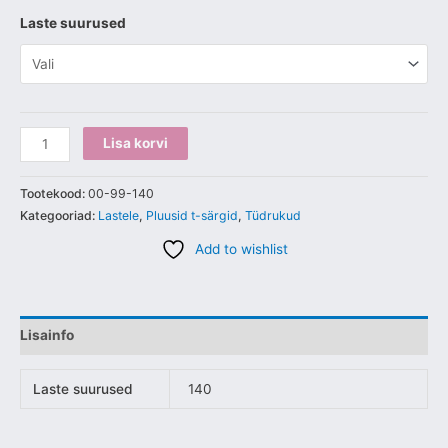
Laste suurused
Lisa korvi
Tootekood:
00-99-140
Kategooriad:
Lastele
,
Pluusid t-särgid
,
Tüdrukud
Add to wishlist
Lisainfo
Laste suurused
140