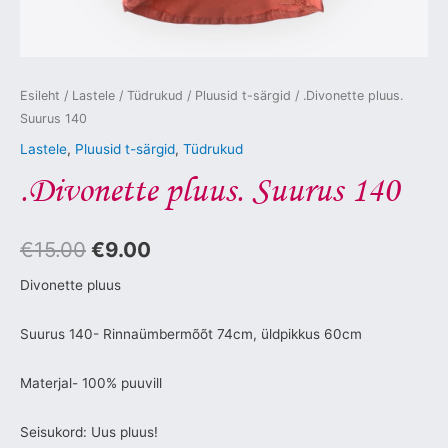
Esileht
/
Lastele
/
Tüdrukud
/
Pluusid t-särgid
/ .Divonette pluus.
Suurus 140
Lastele
,
Pluusid t-särgid
,
Tüdrukud
.Divonette pluus. Suurus 140
€
15.00
€
9.00
Divonette pluus
Suurus 140- Rinnaümbermõõt 74cm, üldpikkus 60cm
Materjal- 100% puuvill
Seisukord: Uus pluus!