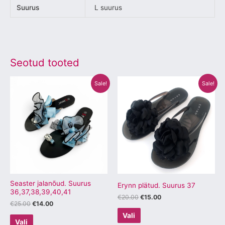
Suurus
L suurus
Seotud tooted
Algne
Praegune
Algne
Praegune
Sellel
Sellel
Sale!
Sale!
hind
hind
hind
hind
tootel
tootel
oli:
on:
oli:
on:
€25.00.
€14.00.
€20.00.
€15.00.
on
on
mitu
mitu
varianti.
varianti.
Valikuid
Valikuid
saab
saab
teha
teha
tootelehel.
tootelehel.
Seaster jalanõud. Suurus
Erynn plätud. Suurus 37
36,37,38,39,40,41
€
20.00
€
15.00
€
25.00
€
14.00
Vali
Vali