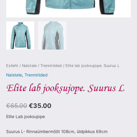
Esileht
/
Naistele
/
Trenniriided
/ Elite lab jooksujope. Suurus L
Naistele
,
Trenniriided
Elite lab jooksujope. Suurus L
€
65.00
€
35.00
Elite Lab jooksujope
Suurus L- Rinnaümbermõõt 108cm, üldpikkus 69cm