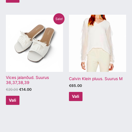
Algne
Praegune
Sellel
Sellel
Sale!
hind
hind
tootel
tootel
oli:
on:
€20.00.
€14.00.
on
on
mitu
mitu
varianti.
varianti.
Valikuid
Valikuid
saab
saab
teha
teha
tootelehel.
tootelehel.
Vices jalanõud. Suurus
Calvin Klein pluus. Suurus M
36,37,38,39
€
65.00
€
20.00
€
14.00
Vali
Vali