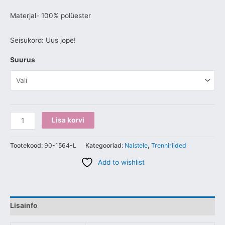
Materjal- 100% polüester
Seisukord: Uus jope!
Suurus
Lisa korvi
Tootekood:
90-1564-L
Kategooriad:
Naistele
,
Trenniriided
Add to wishlist
Lisainfo