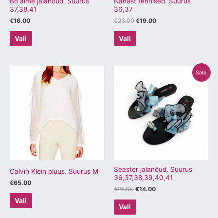
Bo aime jalanõud. Suurus
Nahast tennised. Suurus
37,38,41
36,37
€
16.00
€
23.00
€
19.00
Vali
Vali
Algne
Praegune
Sellel
Sellel
Sale!
hind
hind
tootel
tootel
oli:
on:
€25.00.
€14.00.
on
on
mitu
mitu
varianti.
varianti.
Valikuid
Valikuid
saab
saab
teha
teha
tootelehel.
tootelehel.
Seaster jalanõud. Suurus
Calvin Klein pluus. Suurus M
36,37,38,39,40,41
€
65.00
€
25.00
€
14.00
Vali
Vali