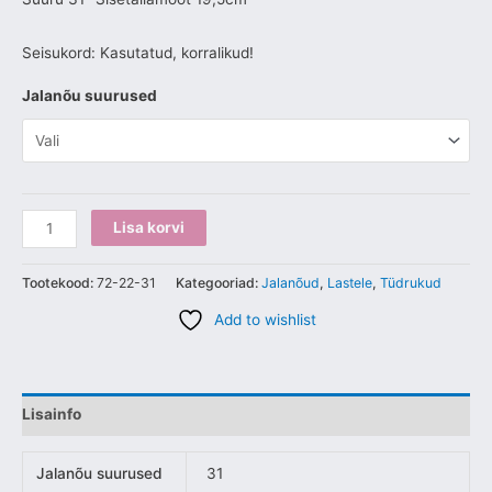
Seisukord: Kasutatud, korralikud!
Jalanõu suurused
Lisa korvi
Tootekood:
72-22-31
Kategooriad:
Jalanõud
,
Lastele
,
Tüdrukud
Add to wishlist
Lisainfo
Jalanõu suurused
31