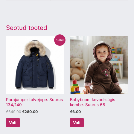
Seotud tooted
Algne
Praegune
Sellel
Sellel
Sale!
hind
hind
tootel
tootel
oli:
on:
€649.00.
€280.00.
on
on
mitu
mitu
varianti.
varianti.
Valikuid
Valikuid
saab
saab
teha
teha
tootelehel.
tootelehel.
Parajumper talvejope. Suurus
Babyboom kevad-sügis
134/140
kombe. Suurus 68
€
649.00
€
280.00
€
6.00
Vali
Vali