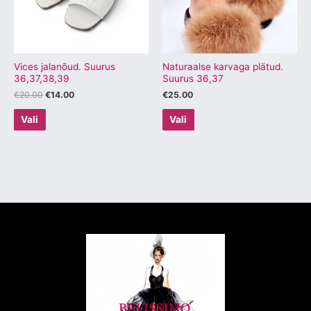
Valikuid
Valikuid
saab
saab
teha
teha
tootelehel.
tootelehel.
Vices jalanõud. Suurus
Naturaalse karvaga plätud.
36,37,38,39
Suurus 36,37
€
20.00
€
14.00
€
25.00
Vali
Vali