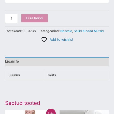
Lisa korvi
Tootekood:
90-3738
Kategooriad:
Naistele
,
Sallid Kindad Mütsid
Add to wishlist
Lisainfo
Suurus
müts
Seotud tooted
Algne
Praegune
Sellel
Sellel
Sale!