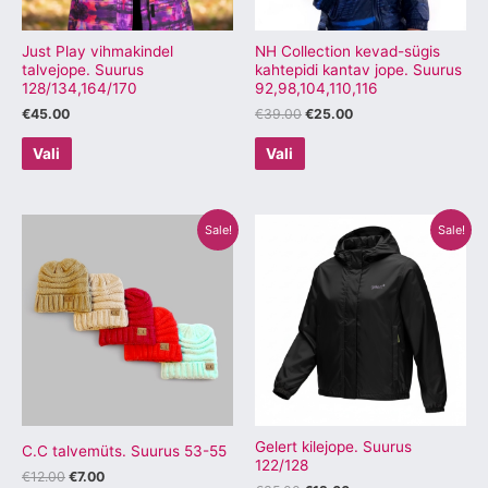
teha
teha
tootelehel.
tootelehel.
Just Play vihmakindel
NH Collection kevad-sügis
talvejope. Suurus
kahtepidi kantav jope. Suurus
128/134,164/170
92,98,104,110,116
€
45.00
€
39.00
€
25.00
Vali
Vali
Algne
Praegune
Algne
Praegune
Sellel
Sellel
Sale!
Sale!
hind
hind
hind
hind
tootel
tootel
oli:
on:
oli:
on:
€12.00.
€7.00.
€35.00.
€12.00.
on
on
mitu
mitu
varianti.
varianti.
Valikuid
Valikuid
saab
saab
teha
teha
tootelehel.
tootelehel.
Gelert kilejope. Suurus
C.C talvemüts. Suurus 53-55
122/128
€
12.00
€
7.00