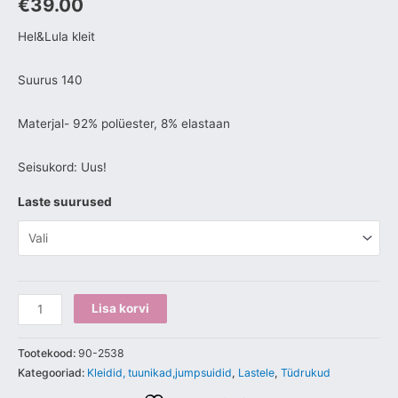
€
39.00
Hel&Lula kleit
Suurus 140
Materjal- 92% polüester, 8% elastaan
Seisukord: Uus!
Laste suurused
Lisa korvi
Tootekood:
90-2538
Kategooriad:
Kleidid, tuunikad,jumpsuidid
,
Lastele
,
Tüdrukud