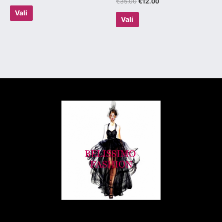
€
35.00
€
12.00
Vali
Vali