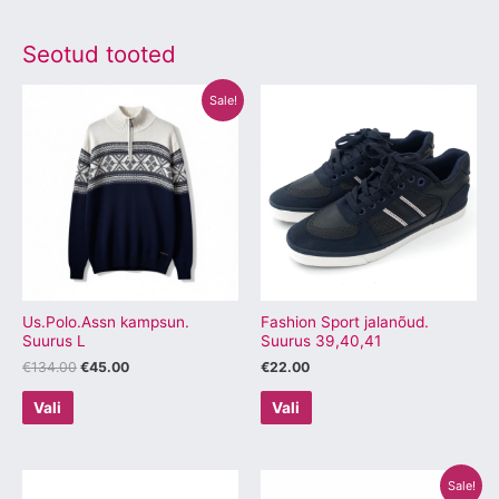
Seotud tooted
Algne
Praegune
Sellel
Sellel
Sale!
hind
hind
tootel
tootel
oli:
on:
€134.00.
€45.00.
on
on
mitu
mitu
varianti.
varianti.
Valikuid
Valikuid
saab
saab
teha
teha
tootelehel.
tootelehel.
Us.Polo.Assn kampsun.
Fashion Sport jalanõud.
Suurus L
Suurus 39,40,41
€
134.00
€
45.00
€
22.00
Vali
Vali
Algne
Praegune
Sellel
Sellel
Sale!
hind
hind