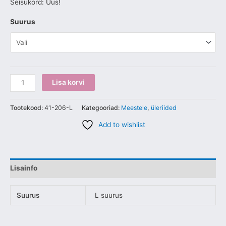
Seisukord: Uus!
Suurus
Lisa korvi
Tootekood:
41-206-L
Kategooriad:
Meestele
,
üleriided
Add to wishlist
Lisainfo
Suurus
L suurus