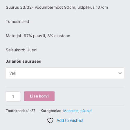
Suurus 33/32- Vööümbermõõt 90cm, üldpikkus 107cm
Tumesinised
Materjal- 97% puuvill, 3% elastaan
Seisukord: Uued!
Jalanõu suurused
Lisa korvi
Tootekood:
41-57
Kategooriad:
Meestele
,
püksid
Add to wishlist