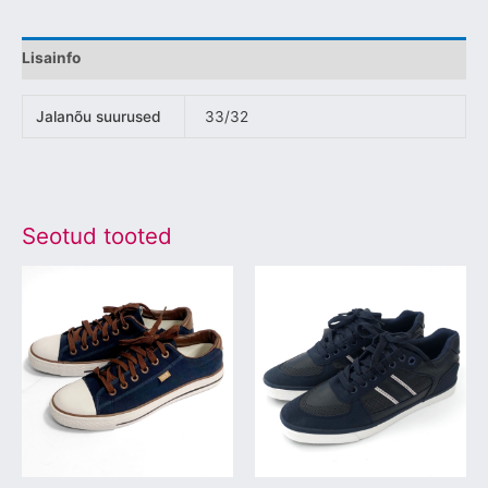
Lisainfo
Jalanõu suurused
33/32
Seotud tooted
Sellel
Sellel
tootel
tootel
on
on
mitu
mitu
varianti.
varianti.
Valikuid
Valikuid
saab
saab
teha
teha