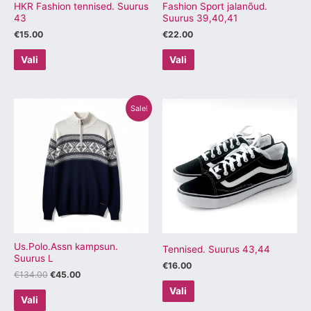
tootelehel.
tootelehel.
HKR Fashion tennised. Suurus
Fashion Sport jalanõud.
43
Suurus 39,40,41
€
15.00
€
22.00
Vali
Vali
Algne
Praegune
Sellel
Sellel
Sale!
hind
hind
tootel
tootel
oli:
on:
€134.00.
€45.00.
on
on
mitu
mitu
varianti.
varianti.
Valikuid
Valikuid
saab
saab
teha
teha
tootelehel.
tootelehel.
Us.Polo.Assn kampsun.
Tennised. Suurus 43,44
Suurus L
€
16.00
€
134.00
€
45.00
Vali
Vali