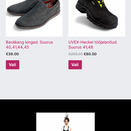
mitu
mitu
varianti.
varianti.
Valikuid
Valikuid
saab
saab
teha
teha
tootelehel.
tootelehel.
Baolikang kingad. Suurus
UVEX-Heckel tööjalanõud.
40,41,44,45
Suurus 41,48
€
39.00
€
205.00
€
80.00
Vali
Vali