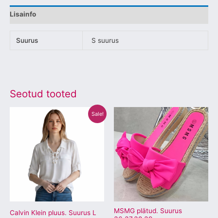
Lisainfo
Suurus
S suurus
Seotud tooted
Algne
Praegune
Sellel
Sellel
Sale!
hind
hind
tootel
tootel
oli:
on:
€159.00.
€50.00.
on
on
mitu
mitu
varianti.
varianti.
Valikuid
Valikuid
saab
saab
teha
teha
tootelehel.
tootelehel.
MSMG plätud. Suurus
Calvin Klein pluus. Suurus L