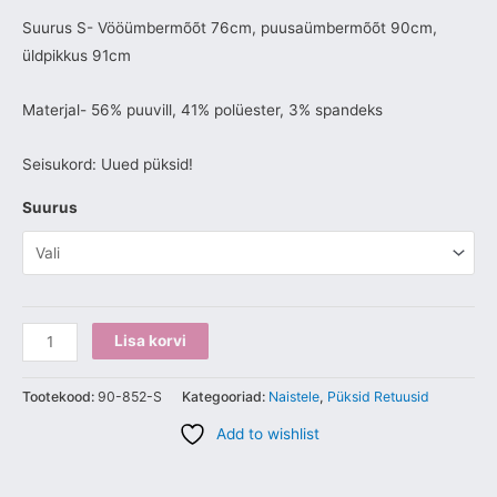
Suurus S- Vööümbermõõt 76cm, puusaümbermõõt 90cm,
üldpikkus 91cm
Materjal- 56% puuvill, 41% polüester, 3% spandeks
Seisukord: Uued püksid!
Suurus
Lisa korvi
Tootekood:
90-852-S
Kategooriad:
Naistele
,
Püksid Retuusid
Add to wishlist