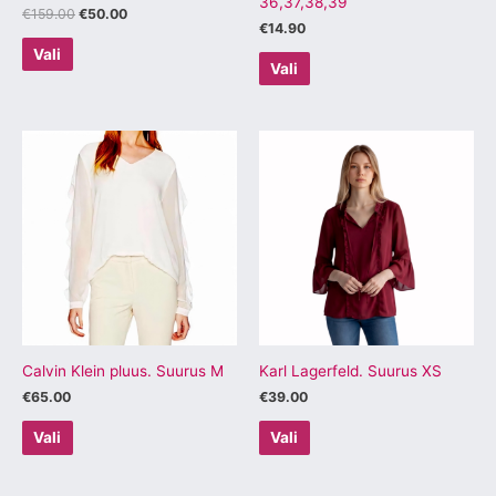
36,37,38,39
€
159.00
€
50.00
€
14.90
Vali
Vali
Sellel
Sellel
tootel
tootel
on
on
mitu
mitu
varianti.
varianti.
Valikuid
Valikuid
saab
saab
teha
teha
tootelehel.
tootelehel.
Calvin Klein pluus. Suurus M
Karl Lagerfeld. Suurus XS
€
65.00
€
39.00
Vali
Vali