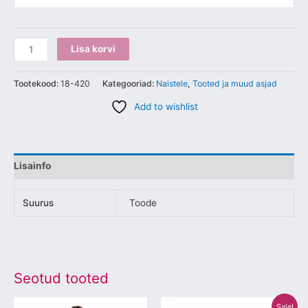
Lisa korvi
Tootekood:
18-420
Kategooriad:
Naistele
,
Tooted ja muud asjad
Add to wishlist
Lisainfo
Suurus
Toode
Seotud tooted
Algne
Praegune
Sellel
Sellel
Sale!