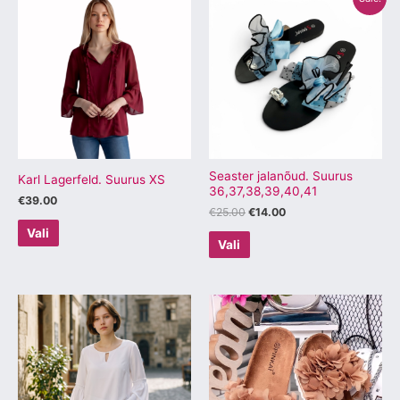
hind
hind
tootel
tootel
oli:
on:
€25.00.
€14.00.
on
on
mitu
mitu
varianti.
varianti.
Valikuid
Valikuid
saab
saab
teha
teha
tootelehel.
tootelehel.
Seaster jalanõud. Suurus
Karl Lagerfeld. Suurus XS
36,37,38,39,40,41
€
39.00
€
25.00
€
14.00
Vali
Vali
Sellel
Sellel
tootel
tootel
on
on
mitu
mitu
varianti.
varianti.