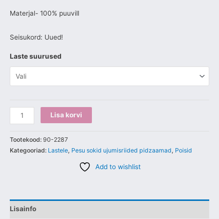
Materjal- 100% puuvill
Seisukord: Uued!
Laste suurused
Lisa korvi
Tootekood:
90-2287
Kategooriad:
Lastele
,
Pesu sokid ujumisriided pidzaamad
,
Poisid
Add to wishlist
Lisainfo