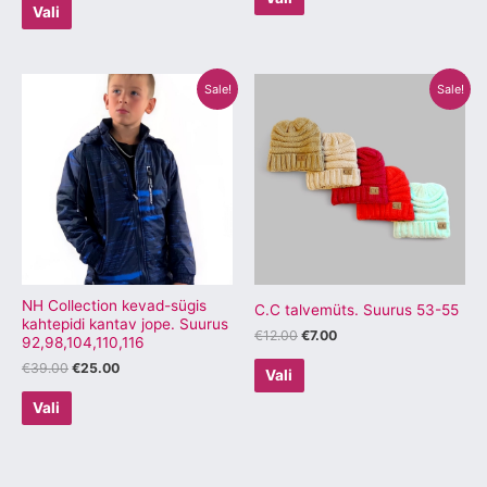
Vali
Algne
Praegune
Algne
Praegune
Sellel
Sellel
Sale!
Sale!
hind
hind
hind
hind
tootel
tootel
oli:
on:
oli:
on:
€39.00.
€25.00.
€12.00.
€7.00.
on
on
mitu
mitu
varianti.
varianti.
Valikuid
Valikuid
saab
saab
teha
teha
tootelehel.
tootelehel.
NH Collection kevad-sügis
C.C talvemüts. Suurus 53-55
kahtepidi kantav jope. Suurus
€
12.00
€
7.00
92,98,104,110,116
€
39.00
€
25.00
Vali
Vali