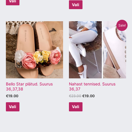
Vali
Vali
Algne
Praegune
Sellel
Sellel
Sale!
hind
hind
tootel
tootel
oli:
on:
€23.00.
€19.00.
on
on
mitu
mitu
varianti.
varianti.
Valikuid
Valikuid
saab
saab
teha
teha
tootelehel.
tootelehel.
Bello Star plätud. Suurus
Nahast tennised. Suurus
36,37,38
36,37
€
19.00
€
23.00
€
19.00
Vali
Vali