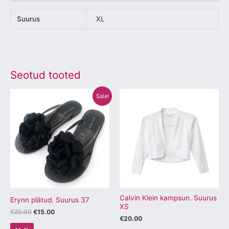
Suurus
XL
Seotud tooted
Algne
Praegune
Sellel
Sellel
Sale!
hind
hind
tootel
tootel
oli:
on:
€20.00.
€15.00.
on
on
mitu
mitu
varianti.
varianti.
Valikuid
Valikuid
saab
saab
teha
teha
tootelehel.
tootelehel.
Calvin Klein kampsun. Suurus
Erynn plätud. Suurus 37
XS
€
20.00
€
15.00
€
20.00