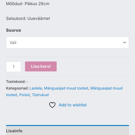
Mõõdud- Pikkus 29cm
Seisukord: Uueväärne!
Suurus
Lisa korvi
Tootekood:
-
Kategooriad:
Lastele
,
Mänguasjad muud tooted
,
Mänguasjad muud
tooted
,
Poisid
,
Tüdrukud
Add to wishlist
Lisainfo