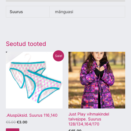
Suurus
mänguasi
Seotud tooted
Algne
Praegune
Sellel
Sellel
Sale!
hind
hind
tootel
tootel
oli:
on:
€5.00.
€3.00.
on
on
mitu
mitu
varianti.
varianti.
Valikuid
Valikuid
saab
saab
teha
teha
tootelehel.
tootelehel.
Just Play vihmakindel
.Aluspüksid. Suurus 116,140
talvejope. Suurus
€
5.00
€
3.00
128/134,164/170
€
45.00