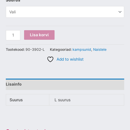
Suurus
Lisa korvi
Tootekood:
90-3902-L
Kategooriad:
kampsunid
,
Naistele
Add to wishlist
Lisainfo
Suurus
L suurus