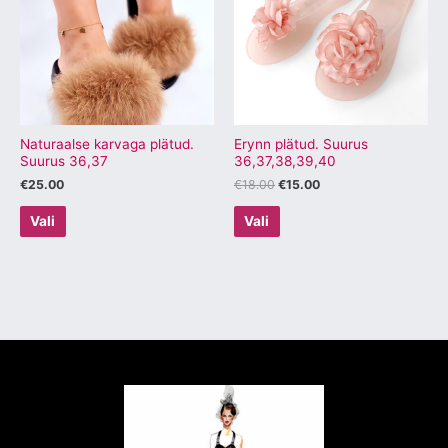
mitu
mitu
varianti.
varianti.
Valikuid
Valikuid
saab
saab
teha
teha
tootelehel.
tootelehel.
Naturaalse karvaga plätud.
Erynn plätud. Suurus
Suurus 36,37
36,37,38,39,40
€
25.00
€
18.00
€
15.00
Vali
Vali