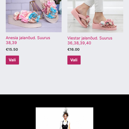
mitu
mitu
varianti.
varianti.
Valikuid
Valikuid
saab
saab
teha
teha
tootelehel.
tootelehel.
Anesia jalanõud. Suurus
Viestar jalanõud. Suurus
38,39
36,38,39,40
€
15.50
€
16.00
Vali
Vali