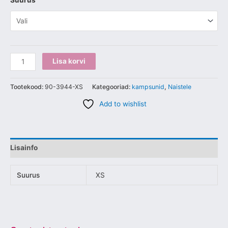
Suurus
Lisa korvi
Tootekood:
90-3944-XS
Kategooriad:
kampsunid
,
Naistele
Add to wishlist
Lisainfo
Suurus
XS