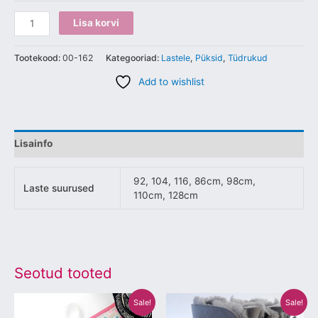
Lisa korvi
Tootekood:
00-162
Kategooriad:
Lastele
,
Püksid
,
Tüdrukud
Add to wishlist
Lisainfo
92, 104, 116, 86cm, 98cm,
Laste suurused
110cm, 128cm
Seotud tooted
Algne
Praegune
Algne
Praegune
Sellel
Sellel
Sale!
Sale!
hind
hind
hind
hind