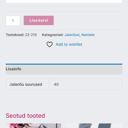
Lisa korvi
Tootekood:
22-216
Kategooriad:
Jalanõud
,
Naistele
Add to wishlist
Lisainfo
Jalanõu suurused
40
Seotud tooted
Sellel
Sellel