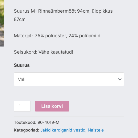
Suurus M- Rinnaümbermõõt 94cm, üldpikkus
87cm
Materjal- 75% polüester, 24% polüamiid
Seisukord: Vähe kasutatud!
Suurus
Lisa korvi
Tootekood:
90-4019-M
Kategooriad:
Jakid kardiganid vestid
,
Naistele