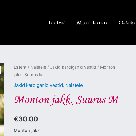
Tooted
Minu konto
Ostuk
Monton
Esileht
/
Naistele
/
Jakid kardiganid vestid
/ Monton
jakk. Suurus M
jakk.
Suurus
Jakid kardiganid vestid
,
Naistele
M
Monton jakk. Suurus M
kogus
€
30.00
Monton jakk