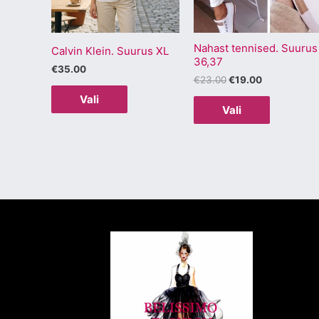
Valikuid
Valikuid
saab
saab
Nahast tennised. Suurus
teha
teha
Calvin Klein. Suurus XL
36,37
tootelehel.
tootelehel
€
35.00
€
23.00
€
19.00
Vali
Vali