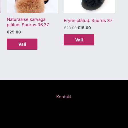
Valikuid
Valikuid
saab
saab
Naturaalse karvaga
teha
teha
Erynn plätud. Suurus 37
plätud. Suurus 36,37
.
tootelehel.
tootelehel.
€
20.00
€
15.00
€
25.00
Vali
Vali
Kontakt