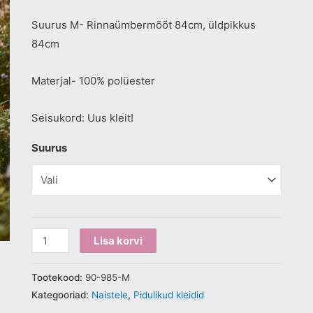
Suurus M- Rinnaümbermõõt 84cm, üldpikkus
84cm
Materjal- 100% polüester
Seisukord: Uus kleit!
Suurus
Lisa korvi
Tootekood:
90-985-M
Kategooriad:
Naistele
,
Pidulikud kleidid