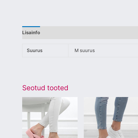
Lisainfo
Suurus
M suurus
Seotud tooted
Sellel
Sellel
tootel
tootel
on
on
mitu
mitu
varianti.
varianti.