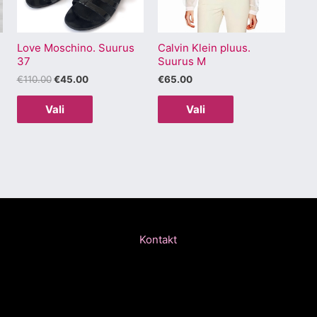
Valikuid
Valikuid
saab
saab
Love Moschino. Suurus
Calvin Klein pluus.
teha
teha
37
Suurus M
.
tootelehel.
tootelehel.
€
110.00
€
45.00
€
65.00
Vali
Vali
Kontakt