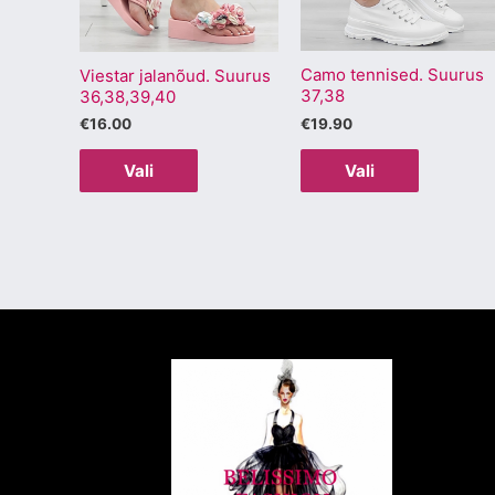
Valikuid
Valikuid
saab
saab
Camo tennised. Suurus
teha
teha
Viestar jalanõud. Suurus
37,38
36,38,39,40
tootelehel.
tootelehel
€
19.90
€
16.00
Vali
Vali