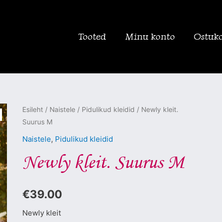
Tooted
Minu konto
Ostuk
Newly
Esileht
/
Naistele
/
Pidulikud kleidid
/ Newly kleit.
Suurus M
kleit.
Suurus
Naistele
,
Pidulikud kleidid
M
Newly kleit. Suurus M
kogus
€
39.00
Newly kleit