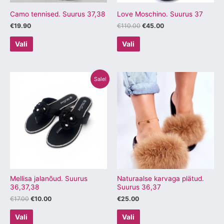
tootelehel.
tootelehel.
Camo tennised. Suurus 37,38
Love Moschino. Suurus 37
€
19.90
€
110.00
€
45.00
Vali
Vali
Algne
Praegune
Sellel
Sellel
Sale!
hind
hind
tootel
tootel
oli:
on:
€17.00.
€10.00.
on
on
mitu
mitu
varianti.
varianti.
Valikuid
Valikuid
saab
saab
teha
teha
tootelehel.
tootelehel.
Mellisa jalanõud. Suurus
Naturaalse karvaga plätud.
36,37,38
Suurus 36,37
€
17.00
€
10.00
€
25.00
Vali
Vali