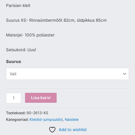
Parisian kleit
Suurus XS- Rinnaümbermõõt 82cm, üldpikkus 85cm
Materjal- 100% polüester
Seisukord: Uus!
Suurus
Lisa korvi
Tootekood:
90-2613-XS
Kategooriad:
Kleidid-jumpsuidid
,
Naistele
Add to wishlist