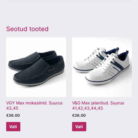
Seotud tooted
Sellel
Sellel
tootel
tootel
on
on
mitu
mitu
varianti.
varianti.
Valikuid
Valikuid
saab
saab
teha
teha
tootelehel.
tootelehel.
VGY Max mokasiinid. Suurus
V&G Max jalanõud. Suurus
43,45
41,42,43,44,45
€
36.00
€
36.00
Vali
Vali