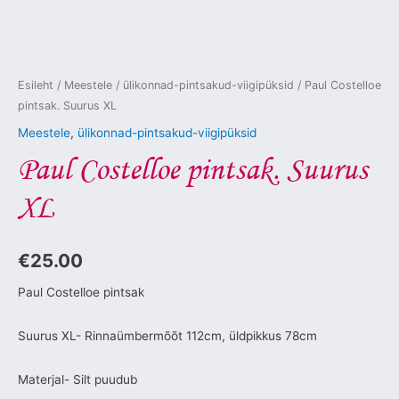
Esileht
/
Meestele
/
ülikonnad-pintsakud-viigipüksid
/ Paul Costelloe
pintsak. Suurus XL
Meestele
,
ülikonnad-pintsakud-viigipüksid
Paul Costelloe pintsak. Suurus
XL
€
25.00
Paul Costelloe pintsak
Suurus XL- Rinnaümbermõõt 112cm, üldpikkus 78cm
Materjal- Silt puudub