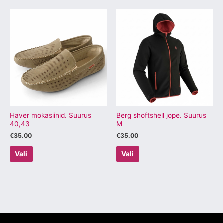
Sellel
Sellel
tootel
tootel
on
on
mitu
mitu
varianti.
varianti.
Valikuid
Valikuid
saab
saab
teha
teha
tootelehel.
tootelehel.
Haver mokasiinid. Suurus
Berg shoftshell jope. Suurus
40,43
M
€
35.00
€
35.00
Vali
Vali