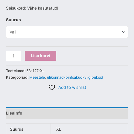
Seisukord: Vähe kasutatud!
Suurus
Lisa korvi
Tootekood:
53-127-XL
Kategooriad:
Meestele
,
ülikonnad-pintsakud-viigipüksid
Add to wishlist
Lisainfo
Suurus
XL