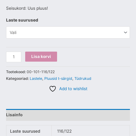
Seisukord: Uus pluus!
Laste suurused
Lisa korvi
Tootekood:
00-101-116/122
Kategooriad:
Lastele
,
Pluusid t-särgid
,
Tüdrukud
Add to wishlist
Lisainfo
Laste suurused
116/122