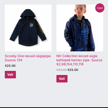
Algne
Praegune
Sellel
Sellel
Sale!
hind
hind
tootel
tootel
oli:
on:
€39.00.
€25.00.
on
on
mitu
mitu
varianti.
varianti.
Valikuid
Valikuid
saab
saab
teha
teha
tootelehel.
tootelehel.
Scooby-Doo kevad-sügisjope.
NH Collection kevad-sügis
Suurus 134
kahtepidi kantav jope. Suurus
92,98,104,110,116
€
25.00
€
39.00
€
25.00
Vali
Vali