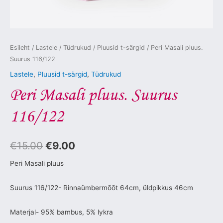
Esileht
/
Lastele
/
Tüdrukud
/
Pluusid t-särgid
/ Peri Masali pluus.
Suurus 116/122
Lastele
,
Pluusid t-särgid
,
Tüdrukud
Peri Masali pluus. Suurus
116/122
€
15.00
€
9.00
Peri Masali pluus
Suurus 116/122- Rinnaümbermõõt 64cm, üldpikkus 46cm
Materjal- 95% bambus, 5% lykra