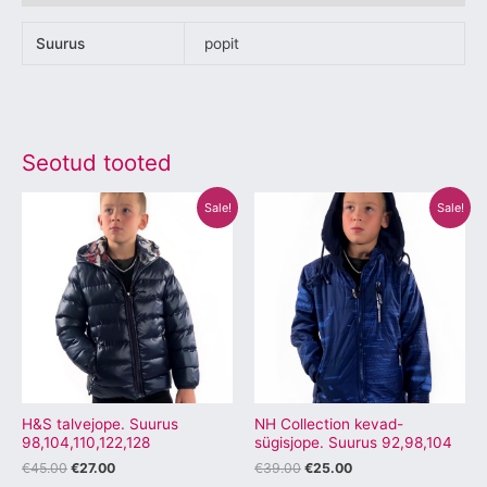
Suurus
popit
Seotud tooted
Algne
Praegune
Algne
Praegune
Sellel
Sellel
Sale!
Sale!
hind
hind
hind
hind
tootel
tootel
oli:
on:
oli:
on:
€45.00.
€27.00.
€39.00.
€25.00.
on
on
mitu
mitu
varianti.
varianti.
Valikuid
Valikuid
saab
saab
teha
teha
tootelehel.
tootelehel.
H&S talvejope. Suurus
NH Collection kevad-
98,104,110,122,128
sügisjope. Suurus 92,98,104
€
45.00
€
27.00
€
39.00
€
25.00