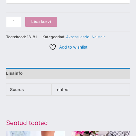
Lisa korvi
Tootekood:
18-81
Kategooriad:
Aksessuaarid
,
Naistele
Add to wishlist
Lisainfo
Suurus
ehted
Seotud tooted
Sellel
Sellel