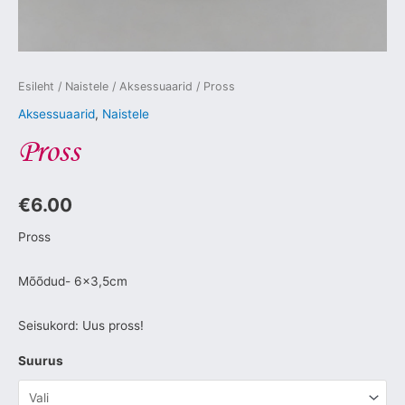
Esileht
/
Naistele
/
Aksessuaarid
/ Pross
Aksessuaarid
,
Naistele
Pross
€
6.00
Pross
Mõõdud- 6×3,5cm
Seisukord: Uus pross!
Suurus