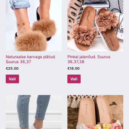
tootel
tootel
on
on
mitu
mitu
varianti.
varianti.
Valikuid
Valikuid
saab
saab
teha
teha
tootelehel.
tootelehel.
Naturaalse karvaga plätud.
Pinkai jalanõud. Suurus
Suurus 36,37
36,37,38
€
25.00
€
18.00
Vali
Vali
Sellel
Sellel
tootel
tootel
on
on
mitu
mitu
varianti.
varianti.