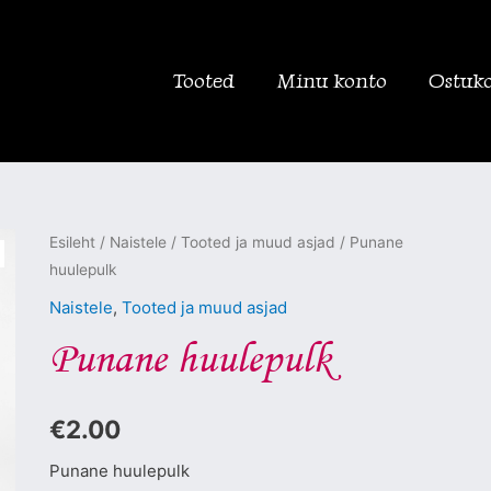
Tooted
Minu konto
Ostuk
Punane
Esileht
/
Naistele
/
Tooted ja muud asjad
/ Punane
huulepulk
huulepulk
kogus
Naistele
,
Tooted ja muud asjad
Punane huulepulk
€
2.00
Punane huulepulk