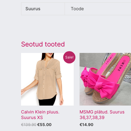
Suurus
Toode
Seotud tooted
Algne
Praegune
Sellel
Sellel
Sale!
hind
hind
tootel
tootel
oli:
on:
€139.90.
€55.00.
on
on
mitu
mitu
varianti.
varianti.
Valikuid
Valikuid
saab
saab
Calvin Klein pluus.
MSMG plätud. Suurus
teha
teha
Suurus XS
36,37,38,39
tootelehel.
tootelehel
€
139.90
€
55.00
€
14.90