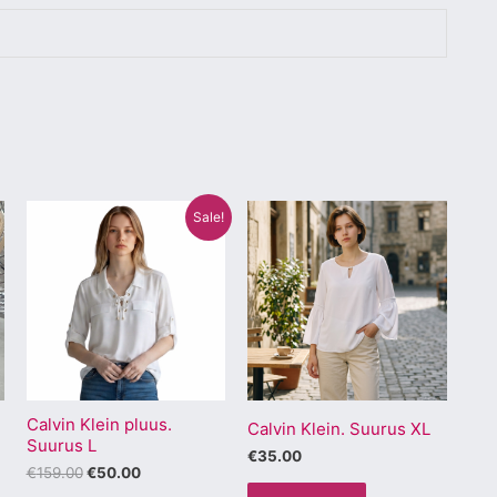
Algne
Praegune
Sellel
Sellel
Sale!
hind
hind
tootel
tootel
oli:
on:
€159.00.
€50.00.
on
on
mitu
mitu
varianti.
varianti.
Valikuid
Valikuid
saab
saab
Calvin Klein pluus.
teha
teha
Calvin Klein. Suurus XL
Suurus L
.
tootelehel.
tootelehel.
€
35.00
€
159.00
€
50.00