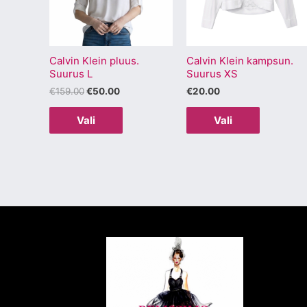
varianti.
varianti.
Valikuid
Valikuid
saab
saab
Calvin Klein pluus.
Calvin Klein kampsun.
teha
teha
Suurus L
Suurus XS
tootelehel.
tootelehel
€
159.00
€
50.00
€
20.00
Vali
Vali