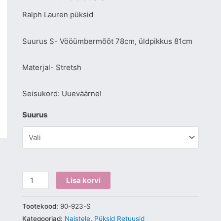
Ralph Lauren püksid
Suurus S- Vööümbermõõt 78cm, üldpikkus 81cm
Materjal- Stretsh
Seisukord: Uueväärne!
Suurus
Lisa korvi
Tootekood:
90-923-S
Kategooriad:
Naistele
,
Püksid Retuusid