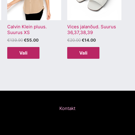
varianti.
varianti.
Valikuid
Valikuid
saab
saab
Calvin Klein pluus.
Vices jalanõud. Suurus
teha
teha
Suurus XS
36,37,38,39
.
tootelehel.
tootelehel.
€
139.90
€
55.00
€
20.00
€
14.00
Vali
Vali
Kontakt