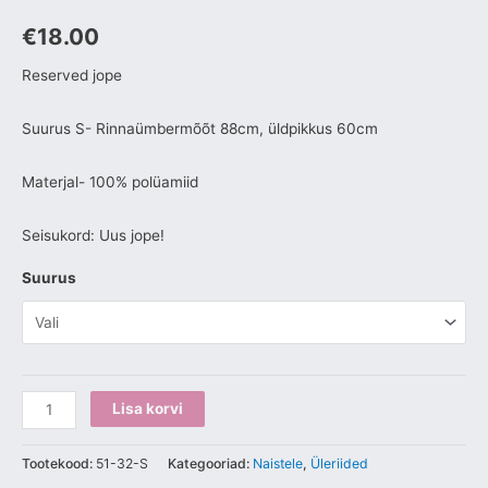
€
18.00
Reserved jope
Suurus S- Rinnaümbermõõt 88cm, üldpikkus 60cm
Materjal- 100% polüamiid
Seisukord: Uus jope!
Suurus
Lisa korvi
Tootekood:
51-32-S
Kategooriad:
Naistele
,
Üleriided