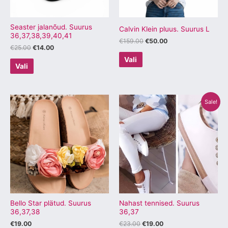
saab
saab
teha
teha
tootelehel.
tootelehel.
Seaster jalanõud. Suurus
Calvin Klein pluus. Suurus L
36,37,38,39,40,41
€
159.00
€
50.00
€
25.00
€
14.00
Vali
Vali
Algne
Praegune
Sellel
Sellel
Sale!
hind
hind
tootel
tootel
oli:
on:
€23.00.
€19.00.
on
on
mitu
mitu
varianti.
varianti.
Valikuid
Valikuid
saab
saab
teha
teha
tootelehel.
tootelehel.
Bello Star plätud. Suurus
Nahast tennised. Suurus
36,37,38
36,37
€
19.00
€
23.00
€
19.00