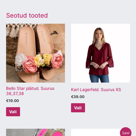
Seotud tooted
Sellel
Sellel
tootel
tootel
on
on
mitu
mitu
varianti.
varianti.
Valikuid
Valikuid
saab
saab
teha
teha
tootelehel.
tootelehel.
Bello Star plätud. Suurus
Karl Lagerfeld. Suurus XS
36,37,38
€
39.00
€
19.00
Vali
Vali
Algne
Praegune
Sellel
Sellel
Sale!
hind
hind