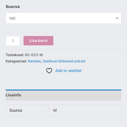
Suurus
Lisa korvi
Tootekood:
90-633-M
Kategooriad:
Naistele
,
Seelikud lühikesed püksid
Add to wishlist
Lisainfo
Suurus
M