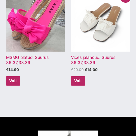
tootel
tootel
oli:
on:
€20.00.
€14.00.
on
on
mitu
mitu
varianti.
varianti.
Valikuid
Valikuid
saab
saab
teha
teha
tootelehel.
tootelehel.
MSMG plätud. Suurus
Vices jalanõud. Suurus
36,37,38,39
36,37,38,39
€
14.90
€
20.00
€
14.00
Vali
Vali