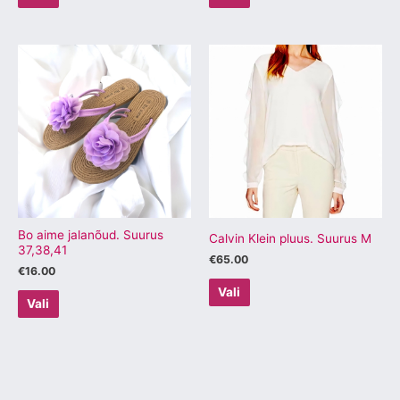
Sellel
Sellel
tootel
tootel
on
on
mitu
mitu
varianti.
varianti.
Valikuid
Valikuid
saab
saab
teha
teha
tootelehel.
tootelehel.
Bo aime jalanõud. Suurus
Calvin Klein pluus. Suurus M
37,38,41
€
65.00
€
16.00
Vali
Vali