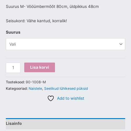
Suurus M- Vööümbermõõt 80cm, üldpikkus 48cm
Seisukord: Vähe kantud, korralik!
Suurus
Lisa korvi
Tootekood:
90-1008-M
Kategooriad:
Naistele
,
Seelikud lühikesed püksid
Add to wishlist
Lisainfo