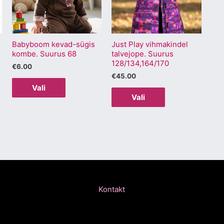
varianti.
varianti.
Valikuid
Valikuid
saab
saab
Babyboom kevad-sügis
Just Play vihmakindel
teha
teha
kombe. Suurus 68
talvejope. Suurus
.
tootelehel.
tootelehel.
128/134,164/170
€
6.00
€
45.00
Vali
Vali
Kontakt