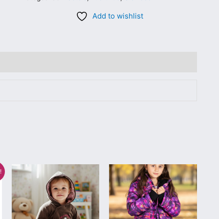
Add to wishlist
Sellel
Sellel
!
tootel
tootel
on
on
mitu
mitu