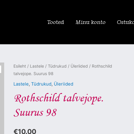
Tooted
Minu konto
Ostuk
Rothschild
Esileht
/
Lastele
/
Tüdrukud
/
Üleriided
/ Rothschild
talvejope. Suurus 98
talvejope.
Suurus
Lastele
,
Tüdrukud
,
Üleriided
98
Rothschild talvejope.
kogus
Suurus 98
€
10.00