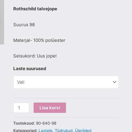
Rothschild talvejope
Suurus 98
Materjal- 100% polüester
Seisukord: Uus jope!
Laste suurused
Lisa korvi
Tootekood:
90-640-98
Kategooriad:
Lastele
,
Tüdrukud
,
Üleriided