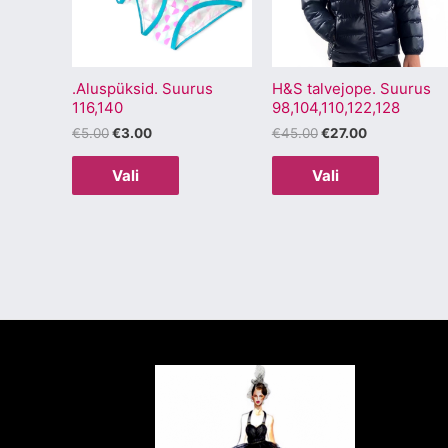
varianti.
varianti.
Valikuid
Valikuid
saab
saab
.Aluspüksid. Suurus
H&S talvejope. Suurus
teha
teha
116,140
98,104,110,122,128
tootelehel.
tootelehel
€
5.00
€
3.00
€
45.00
€
27.00
Vali
Vali