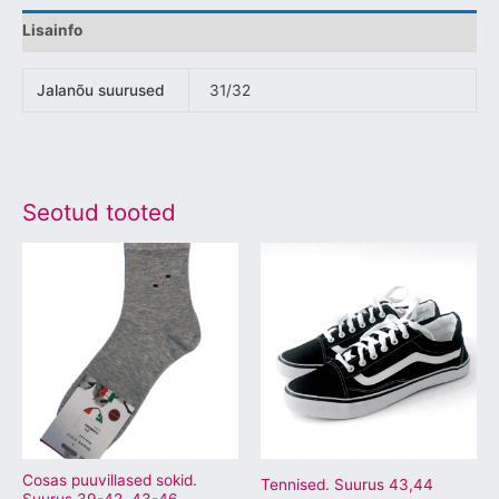
Lisainfo
Jalanõu suurused
31/32
Seotud tooted
Sellel
Sellel
tootel
tootel
on
on
mitu
mitu
varianti.
varianti.
Valikuid
Valikuid
saab
saab
teha
teha
tootelehel.
tootelehel.
Cosas puuvillased sokid.
Tennised. Suurus 43,44
Suurus 39-42, 43-46