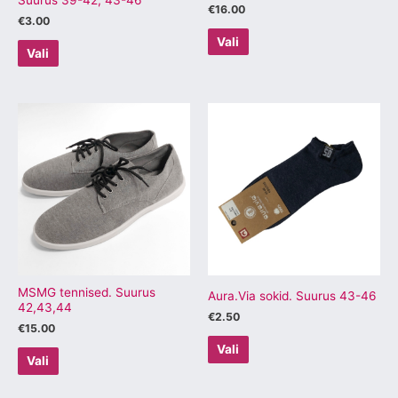
€
16.00
€
3.00
Vali
Vali
Sellel
Sellel
tootel
tootel
on
on
mitu
mitu
varianti.
varianti.
Valikuid
Valikuid
saab
saab
teha
teha
tootelehel.
tootelehel.
MSMG tennised. Suurus
Aura.Via sokid. Suurus 43-46
42,43,44
€
2.50
€
15.00
Vali
Vali