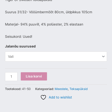
Suurus 31/32- Vööümbermõõt 80cm, üldpikkus 105cm
Materjal- 94% puuvill, 4% polüester, 2% elastaan
Seisukord: Uued!
Jalanõu suurused
Lisa korvi
Tootekood:
41-50
Kategooriad:
Meestele
,
Teksapüksid
Add to wishlist