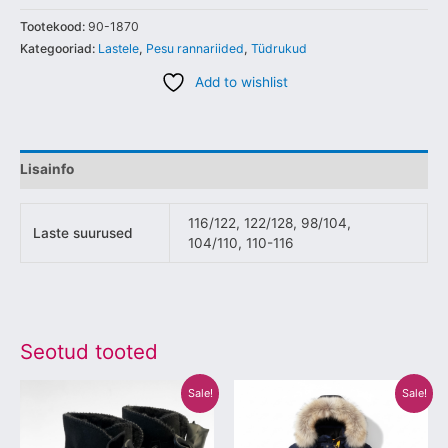
Tootekood:
90-1870
Kategooriad:
Lastele
,
Pesu rannariided
,
Tüdrukud
Add to wishlist
Lisainfo
116/122, 122/128, 98/104,
Laste suurused
104/110, 110-116
Seotud tooted
Algne
Praegune
Algne
Praegune
Sellel
Sellel
Sale!
Sale!
hind
hind
hind
hind
tootel
tootel
oli:
on:
oli:
on:
€29.00.
€19.90.
€649.00.
€280.00.
on
on