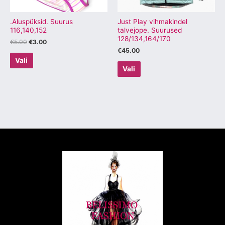
teha
teha
tootelehel.
tootelehel.
.Aluspüksid. Suurus
Just Play vihmakindel
116,140,152
talvejope. Suurused
128/134,164/170
€
5.00
€
3.00
€
45.00
Vali
Vali