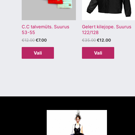
varianti.
varianti.
Valikuid
Valikuid
saab
saab
C.C talvemüts. Suurus
Gelert kilejope. Suurus
teha
teha
53-55
122/128
tootelehel.
tootelehel
€
12.00
€
7.00
€
35.00
€
12.00
Vali
Vali