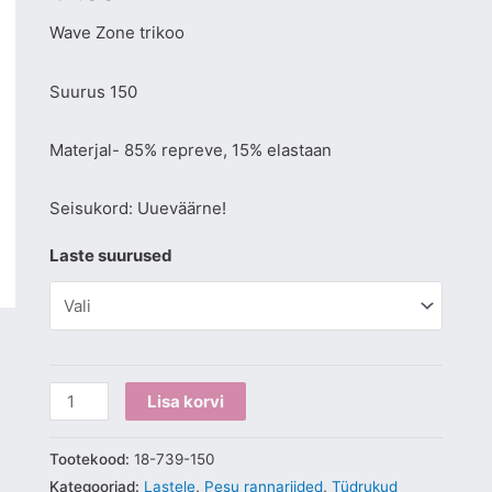
Wave Zone trikoo
Suurus 150
Materjal- 85% repreve, 15% elastaan
Seisukord: Uueväärne!
Laste suurused
Lisa korvi
Tootekood:
18-739-150
Kategooriad:
Lastele
,
Pesu rannariided
,
Tüdrukud