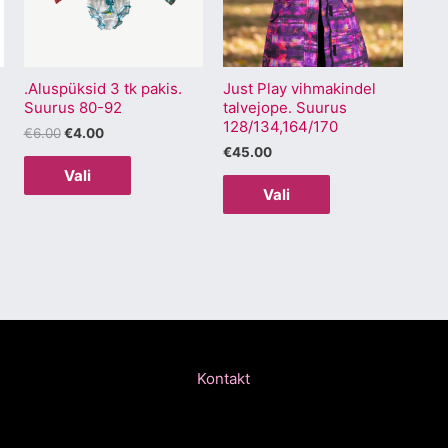
varianti.
varianti.
Valikuid
Valikuid
saab
saab
.Aluspüksid 3 tk pakis.
Just Play vihmakindel
teha
teha
Suurus 80-92
talvejope. Suurus
.
tootelehel.
tootelehel.
128/134,164/170
€
6.00
€
4.00
€
45.00
Vali
Vali
Kontakt