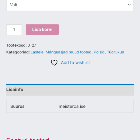
Lisa korvi
Tootekood:
3-27
Kategooriad:
Lastele
,
Mänguasjad muud tooted
,
Poisid
,
Tüdrukud
Add to wishlist
Lisainfo
Suurus
meisterda ise