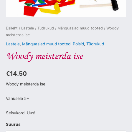
Esileht
/
Lastele
/
Tüdrukud
/
Mänguasjad muud tooted
/ Woody
meisterda ise
Lastele
,
Mänguasjad muud tooted
,
Poisid
,
Tüdrukud
Woody meisterda ise
€
14.50
Woody meisterda ise
Vanusele 5+
Seisukord: Uus!
Suurus