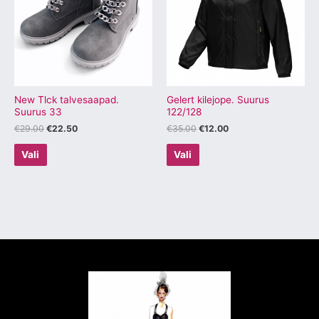
mitu
mitu
varianti.
varianti.
Valikuid
Valikuid
saab
saab
teha
teha
tootelehel.
tootelehel.
New Tlck talvesaapad.
Gelert kilejope. Suurus
Suurus 33
122/128
€
29.00
€
22.50
€
35.00
€
12.00
Vali
Vali