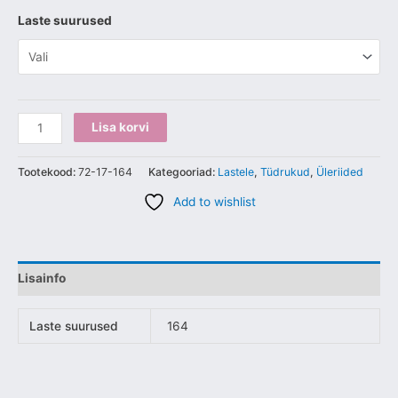
Laste suurused
Lisa korvi
Tootekood:
72-17-164
Kategooriad:
Lastele
,
Tüdrukud
,
Üleriided
Add to wishlist
Lisainfo
Laste suurused
164