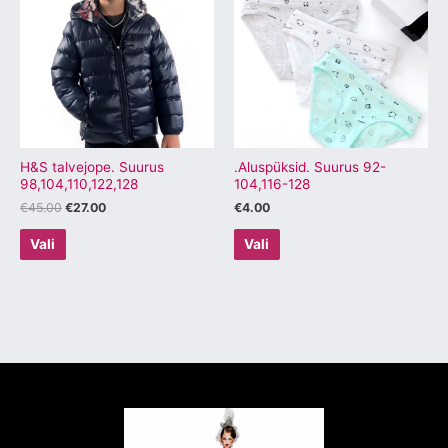
€45.00.
€27.00.
on
on
mitu
mitu
varianti.
varianti.
Valikuid
Valikuid
saab
saab
teha
teha
tootelehel.
tootelehel.
H&S talvejope. Suurus
.Aluspüksid. Suurus 92-
98,104,110,122,128
104,116-128
€
45.00
€
27.00
€
4.00
Vali
Vali