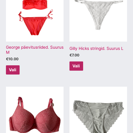
on
on
mitu
mitu
varianti.
varianti.
Valikuid
Valikuid
saab
saab
teha
teha
tootelehel.
tootelehel.
George päevitusriided. Suurus
Gilly Hicks stringid. Suurus L
M
€
7.00
€
10.00
Vali
Vali
Sellel
Sellel
tootel
tootel
on
on
mitu
mitu
varianti.
varianti.
Valikuid
Valikuid