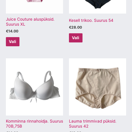
saab
saab
teha
teha
tootelehel.
tootelehel.
Juice Couture aluspüksid.
Kesell trikoo. Suurus 54
Suurus XL
€
28.00
€
14.00
Vali
Vali
Sellel
Sellel
tootel
tootel
on
on
mitu
mitu
varianti.
varianti.
Valikuid
Valikuid
saab
saab
teha
teha
tootelehel.
tootelehel.
Komminna rinnahoidja. Suurus
Lauma trimmivad püksid.
70B,75B
Suurus 42