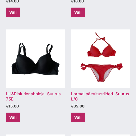
€
14.00
€
18.00
Vali
Vali
Sellel
Sellel
tootel
tootel
on
on
mitu
mitu
varianti.
varianti.
Valikuid
Valikuid
saab
saab
teha
teha
tootelehel.
tootelehel.
Lili&Pink rinnahoidja. Suurus
Lormal päevitusriided. Suurus
75B
L/C
€
15.00
€
35.00
Vali
Vali