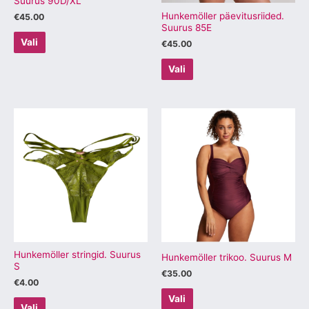
Suurus 90D/XL
Hunkemöller päevitusriided.
€
45.00
Suurus 85E
Vali
€
45.00
Vali
Sellel
Sellel
tootel
tootel
on
on
mitu
mitu
varianti.
varianti.
Valikuid
Valikuid
saab
saab
teha
teha
tootelehel.
tootelehel.
Hunkemöller stringid. Suurus
Hunkemöller trikoo. Suurus M
S
€
35.00
€
4.00
Vali
Vali