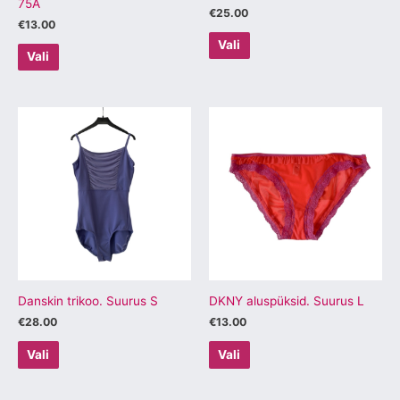
75A
€
25.00
€
13.00
Vali
Vali
Sellel
Sellel
tootel
tootel
on
on
mitu
mitu
varianti.
varianti.
Valikuid
Valikuid
saab
saab
teha
teha
tootelehel.
tootelehel.
Danskin trikoo. Suurus S
DKNY aluspüksid. Suurus L
€
28.00
€
13.00
Vali
Vali