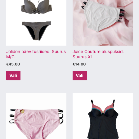
on
on
mitu
mitu
varianti.
varianti.
Valikuid
Valikuid
saab
saab
teha
teha
tootelehel.
tootelehel.
Jolidon päevitusriided. Suurus
Juice Couture aluspüksid.
M/C
Suurus XL
€
45.00
€
14.00
Vali
Vali
Sellel
Sellel
tootel
tootel
on
on
mitu
mitu
varianti.
varianti.
Valikuid
Valikuid