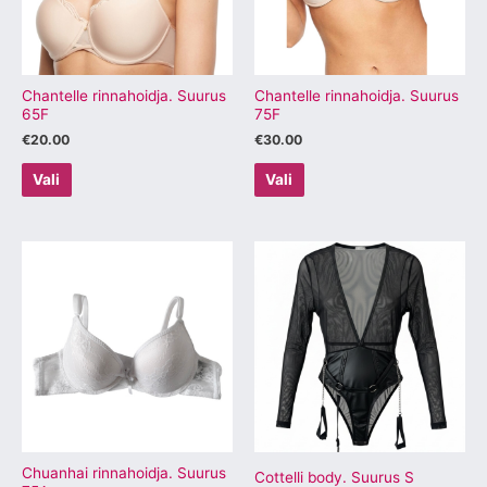
Valikuid
Valikuid
saab
saab
teha
teha
tootelehel.
tootelehel.
Chantelle rinnahoidja. Suurus
Chantelle rinnahoidja. Suurus
65F
75F
€
20.00
€
30.00
Vali
Vali
Sellel
Sellel
tootel
tootel
on
on
mitu
mitu
varianti.
varianti.
Valikuid
Valikuid
saab
saab
teha
teha
tootelehel.
tootelehel.
Chuanhai rinnahoidja. Suurus
Cottelli body. Suurus S