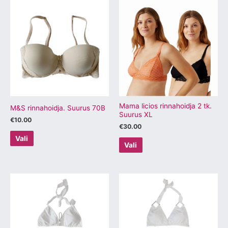
Sellel
Sellel
tootel
tootel
on
on
mitu
mitu
varianti.
varianti.
Valikuid
Valikuid
saab
saab
teha
teha
tootelehel.
tootelehel.
Mama licios rinnahoidja 2 tk.
M&S rinnahoidja. Suurus 70B
Suurus XL
€
10.00
€
30.00
Vali
Vali
Sellel
Sellel
tootel
tootel
on
on
mitu
mitu