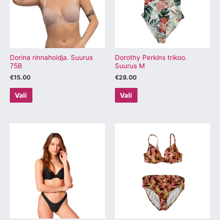
varianti.
varianti.
Valikuid
Valikuid
saab
saab
teha
teha
tootelehel.
tootelehel.
Dorina rinnahoidja. Suurus
Dorothy Perkins trikoo.
75B
Suurus M
€
15.00
€
28.00
Vali
Vali
Sellel
Sellel
tootel
tootel
on
on
mitu
mitu
varianti.
varianti.
Valikuid
Valikuid
saab
saab
teha
teha