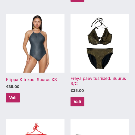
Sellel
Sellel
tootel
tootel
on
on
mitu
mitu
varianti.
varianti.
Valikuid
Valikuid
saab
saab
teha
teha
tootelehel.
tootelehel.
Freya päevitusriided. Suurus
Filippa K trikoo. Suurus XS
S/C
€
35.00
€
35.00
Vali
Vali
Sellel
Sellel
tootel
tootel