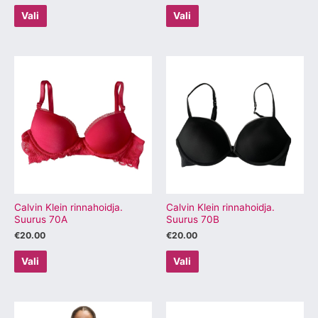
Vali
Vali
Sellel
Sellel
tootel
tootel
on
on
mitu
mitu
varianti.
varianti.
Valikuid
Valikuid
saab
saab
teha
teha
tootelehel.
tootelehel.
Calvin Klein rinnahoidja.
Calvin Klein rinnahoidja.
Suurus 70A
Suurus 70B
€
20.00
€
20.00
Vali
Vali
Sellel
Sellel