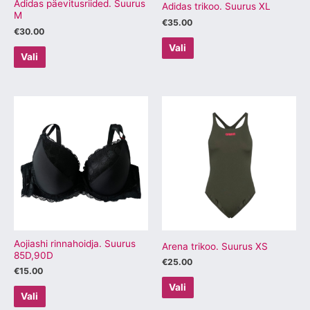
tootelehel.
tootelehel.
Adidas päevitusriided. Suurus
Adidas trikoo. Suurus XL
M
€
35.00
€
30.00
Vali
Vali
Sellel
Sellel
tootel
tootel
on
on
mitu
mitu
varianti.
varianti.
Valikuid
Valikuid
saab
saab
teha
teha
tootelehel.
tootelehel.
Aojiashi rinnahoidja. Suurus
Arena trikoo. Suurus XS
85D,90D
€
25.00
€
15.00
Vali
Vali