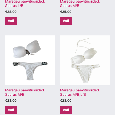
tootelehel.
tootelehel.
Maregeu päevitusriided.
Maregeu päevitusriided.
Suurus L/B
Suurus M/B
€
28.00
€
25.00
Vali
Vali
Sellel
Sellel
tootel
tootel
on
on
mitu
mitu
varianti.
varianti.
Valikuid
Valikuid
saab
saab
teha
teha
tootelehel.
tootelehel.
Maregeu päevitusriided.
Maregeu päevitusriided.
Suurus M/B
Suurus M/B,L/B
€
28.00
€
28.00
Vali
Vali