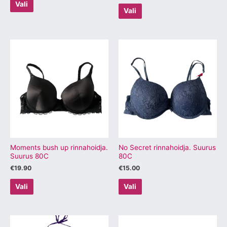
Vali
Vali
Sellel
Sellel
tootel
tootel
on
on
mitu
mitu
varianti.
varianti.
Valikuid
Valikuid
saab
saab
teha
teha
tootelehel.
tootelehel.
Moments bush up rinnahoidja.
No Secret rinnahoidja. Suurus
Suurus 80C
80C
€
19.90
€
15.00
Vali
Vali
Sellel
Sellel