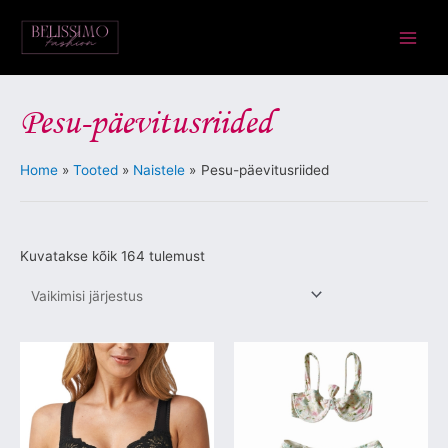
Skip
Main
to
Menu
content
Pesu-päevitusriided
Home
Tooted
Naistele
Pesu-päevitusriided
Kuvatakse kõik 164 tulemust
Sellel
tootel
on
mitu