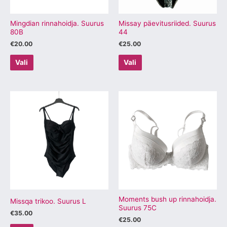
teha
teha
tootelehel.
tootelehel.
Mingdian rinnahoidja. Suurus
Missay päevitusriided. Suurus
80B
44
€
20.00
€
25.00
Vali
Vali
Sellel
Sellel
tootel
tootel
on
on
mitu
mitu
varianti.
varianti.
Valikuid
Valikuid
saab
saab
teha
teha
tootelehel.
tootelehel.
Moments bush up rinnahoidja.
Missqa trikoo. Suurus L
Suurus 75C
€
35.00
€
25.00