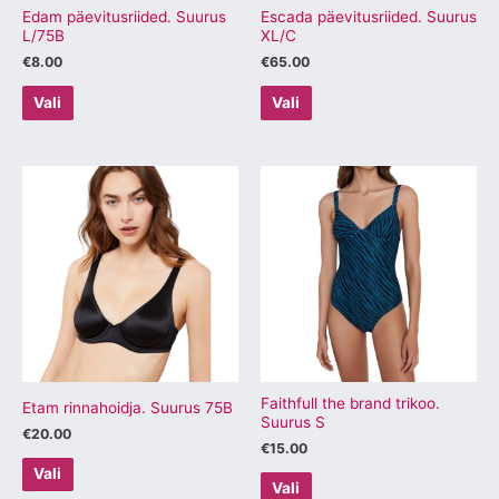
tootelehel.
tootelehel.
Edam päevitusriided. Suurus
Escada päevitusriided. Suurus
L/75B
XL/C
€
8.00
€
65.00
Vali
Vali
Sellel
Sellel
tootel
tootel
on
on
mitu
mitu
varianti.
varianti.
Valikuid
Valikuid
saab
saab
teha
teha
tootelehel.
tootelehel.
Faithfull the brand trikoo.
Etam rinnahoidja. Suurus 75B
Suurus S
€
20.00
€
15.00
Vali
Vali