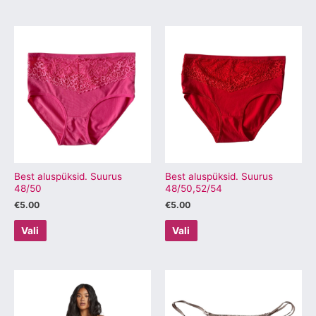
Sellel
Sellel
tootel
tootel
on
on
mitu
mitu
varianti.
varianti.
Valikuid
Valikuid
saab
saab
teha
teha
tootelehel.
tootelehel.
Best aluspüksid. Suurus
Best aluspüksid. Suurus
48/50
48/50,52/54
€
5.00
€
5.00
Vali
Vali
Sellel
Sellel
tootel
tootel
on
on