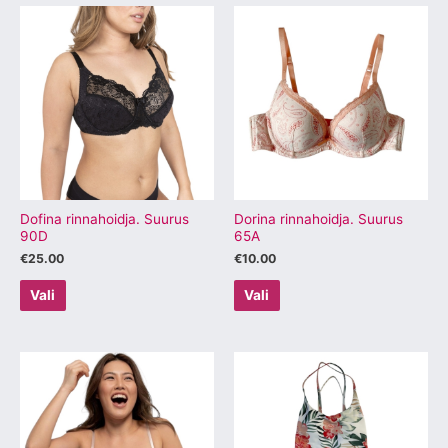
Sellel
Sellel
tootel
tootel
on
on
mitu
mitu
varianti.
varianti.
Valikuid
Valikuid
saab
saab
teha
teha
tootelehel.
tootelehel.
Dofina rinnahoidja. Suurus
Dorina rinnahoidja. Suurus
90D
65A
€
25.00
€
10.00
Vali
Vali
Sellel
Sellel
tootel
tootel
on
on
mitu
mitu