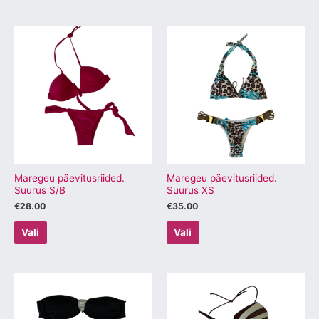
Sellel
Sellel
tootel
tootel
on
on
mitu
mitu
varianti.
varianti.
Valikuid
Valikuid
saab
saab
teha
teha
tootelehel.
tootelehel.
Maregeu päevitusriided.
Maregeu päevitusriided.
Suurus S/B
Suurus XS
€
28.00
€
35.00
Vali
Vali
Sellel
Sellel
tootel
tootel
on
on