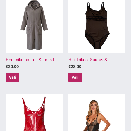
tootel
tootel
on
on
mitu
mitu
varianti.
varianti.
Valikuid
Valikuid
saab
saab
teha
teha
tootelehel.
tootelehel.
Hommikumantel. Suurus L
Huit trikoo. Suurus S
€
20.00
€
28.00
Vali
Vali
Sellel
tootel
on
mitu
varianti.