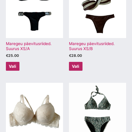
mitu
mitu
varianti.
varianti.
Valikuid
Valikuid
saab
saab
teha
teha
tootelehel.
tootelehel.
Maregeu päevitusriided.
Maregeu päevitusriided.
Suurus XS/A
Suurus XS/B
€
25.00
€
28.00
Vali
Vali
Sellel
Sellel
tootel
tootel
on
on
mitu
mitu
varianti.
varianti.
Valikuid
Valikuid
saab
saab