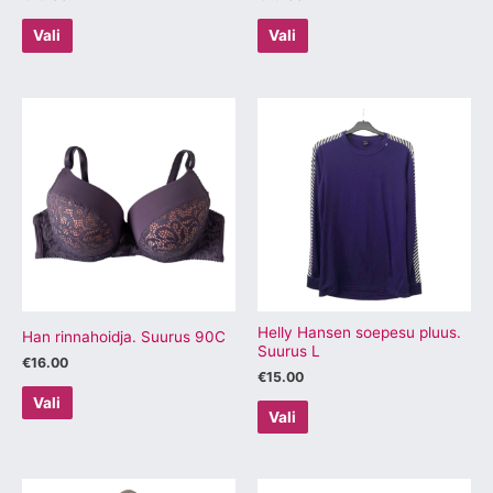
Vali
Vali
Sellel
Sellel
tootel
tootel
on
on
mitu
mitu
varianti.
varianti.
Valikuid
Valikuid
saab
saab
teha
teha
tootelehel.
tootelehel.
Helly Hansen soepesu pluus.
Han rinnahoidja. Suurus 90C
Suurus L
€
16.00
€
15.00
Vali
Vali
Sellel
Sellel