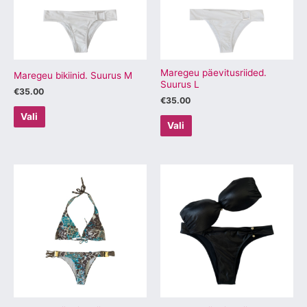
varianti.
varianti.
Valikuid
Valikuid
saab
saab
teha
teha
tootelehel.
tootelehel.
Maregeu päevitusriided.
Maregeu bikiinid. Suurus M
Suurus L
€
35.00
€
35.00
Vali
Vali
Sellel
Sellel
tootel
tootel
on
on
mitu
mitu
varianti.
varianti.
Valikuid
Valikuid
saab
saab
teha
teha