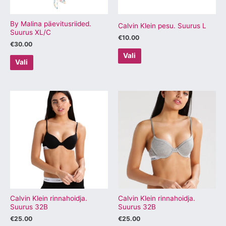
teha
teha
tootelehel.
tootelehel.
By Malina päevitusriided.
Calvin Klein pesu. Suurus L
Suurus XL/C
€
10.00
€
30.00
Vali
Vali
Sellel
Sellel
tootel
tootel
on
on
mitu
mitu
varianti.
varianti.
Valikuid
Valikuid
saab
saab
teha
teha
tootelehel.
tootelehel.
Calvin Klein rinnahoidja.
Calvin Klein rinnahoidja.
Suurus 32B
Suurus 32B
€
25.00
€
25.00