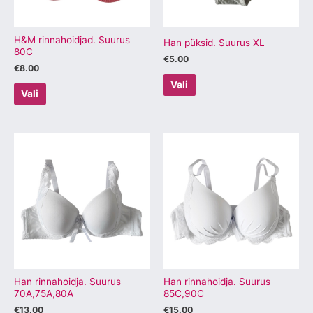
saab
saab
teha
teha
tootelehel.
tootelehel.
H&M rinnahoidjad. Suurus
Han püksid. Suurus XL
80C
€
5.00
€
8.00
Vali
Vali
Sellel
Sellel
tootel
tootel
on
on
mitu
mitu
varianti.
varianti.
Valikuid
Valikuid
saab
saab
teha
teha
tootelehel.
tootelehel.
Han rinnahoidja. Suurus
Han rinnahoidja. Suurus
70A,75A,80A
85C,90C
€
13.00
€
15.00