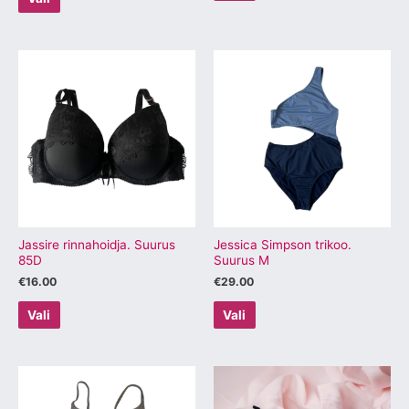
Sellel
Sellel
tootel
tootel
on
on
mitu
mitu
varianti.
varianti.
Valikuid
Valikuid
saab
saab
teha
teha
tootelehel.
tootelehel.
Jassire rinnahoidja. Suurus
Jessica Simpson trikoo.
85D
Suurus M
€
16.00
€
29.00
Vali
Vali
Sellel
Sellel
tootel
tootel