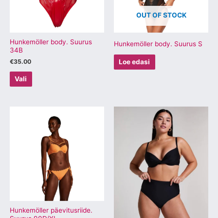
Valikuid
OUT OF STOCK
saab
teha
tootelehel.
Hunkemöller body. Suurus
Hunkemöller body. Suurus S
34B
€
35.00
Loe edasi
Vali
Sellel
Sellel
tootel
tootel
on
on
mitu
mitu
varianti.
varianti.
Valikuid
Valikuid
saab
saab
teha
teha
tootelehel.
tootelehel.
Hunkemöller päevitusriide.