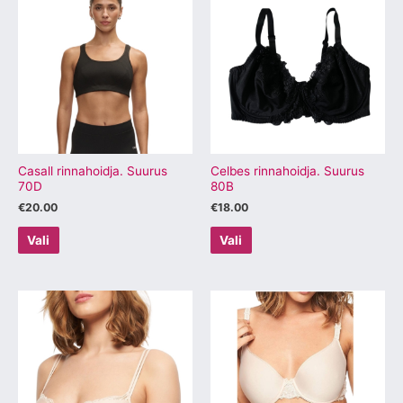
tootel
tootel
on
on
mitu
mitu
varianti.
varianti.
Valikuid
Valikuid
saab
saab
teha
teha
tootelehel.
tootelehel.
Casall rinnahoidja. Suurus
Celbes rinnahoidja. Suurus
70D
80B
€
20.00
€
18.00
Vali
Vali
Sellel
Sellel
tootel
tootel
on
on
mitu
mitu
varianti.
varianti.