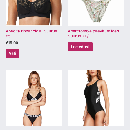
varianti.
Valikuid
saab
teha
tootelehel.
Abecita rinnahoidja. Suurus
Abercrombie päevitusriided.
85E
Suurus XL/D
€
15.00
Loe edasi
Vali
Sellel
Sellel
tootel
tootel
on
on
mitu
mitu
varianti.
varianti.
Valikuid
Valikuid
saab
saab
teha
teha