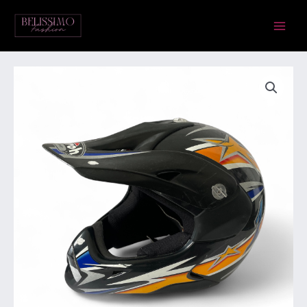
Skip
Main
to
Menu
content
Airoh
kiiver.
Suurus
E3
kogus